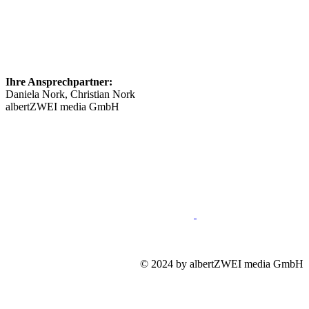
Ihre Ansprechpartner:
Daniela Nork, Christian Nork
albertZWEI media GmbH
info@​stellenmarkt-schmerztherapie.de
089 46148623
Impressum
Mediadaten
Datenschutz
© 2024 by albertZWEI media GmbH