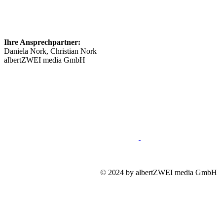
Ihre Ansprechpartner:
Daniela Nork, Christian Nork
albertZWEI media GmbH
info@​stellenmarkt-schmerztherapie.de
089 46148623
Impressum
Mediadaten
Datenschutz
© 2024 by albertZWEI media GmbH