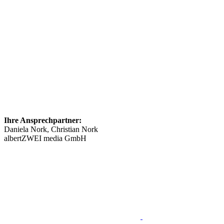
Ihre Ansprechpartner:
Daniela Nork, Christian Nork
albertZWEI media GmbH
info@​stellenmarkt-schmerztherapie.de
089 46148623