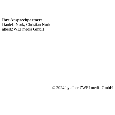
Ihre Ansprechpartner:
Daniela Nork, Christian Nork
albertZWEI media GmbH
info@​stellenmarkt-schmerztherapie.de
089 46148623
Impressum
Mediadaten
Datenschutz
© 2024 by albertZWEI media GmbH