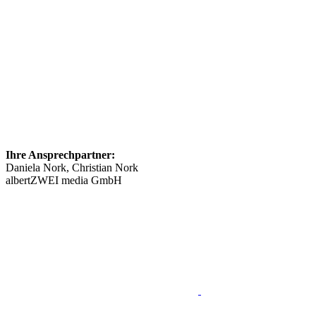
Ihre Ansprechpartner:
Daniela Nork, Christian Nork
albertZWEI media GmbH
info@​stellenmarkt-schmerztherapie.de
089 46148623
Impressum
Mediadaten
Datenschutz