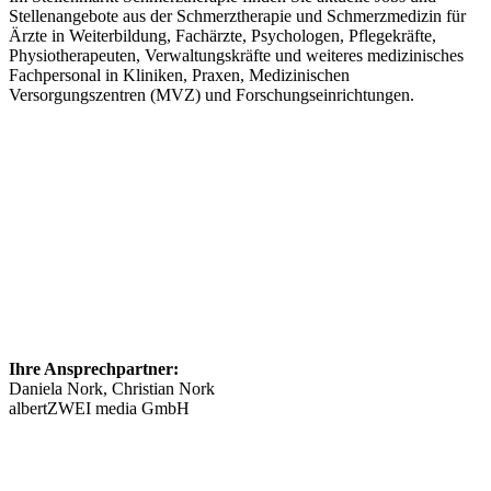
Stellenangebote aus der Schmerztherapie und Schmerzmedizin für
Ärzte in Weiterbildung, Fachärzte, Psychologen, Pflegekräfte,
Physiotherapeuten, Verwaltungskräfte und weiteres medizinisches
Fachpersonal in Kliniken, Praxen, Medizinischen
Versorgungszentren (MVZ) und Forschungseinrichtungen.
Ihre Ansprechpartner:
Daniela Nork, Christian Nork
albertZWEI media GmbH
info@​stellenmarkt-schmerztherapie.de
089 46148623