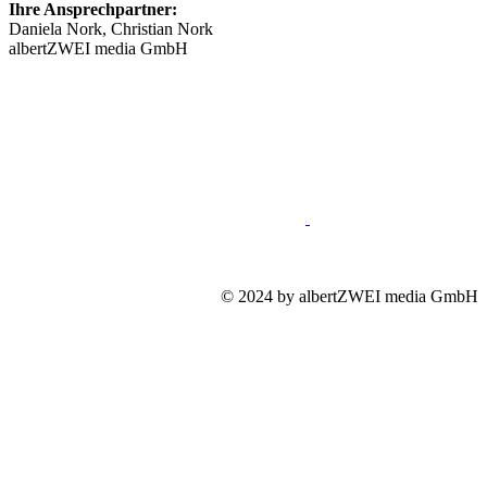
Ihre Ansprechpartner:
Daniela Nork, Christian Nork
albertZWEI media GmbH
info@​stellenmarkt-schmerztherapie.de
089 46148623
Impressum
Mediadaten
Datenschutz
© 2024 by albertZWEI media GmbH