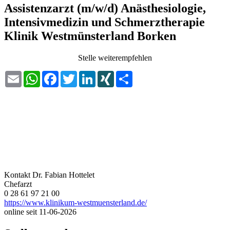
Assistenzarzt (m/w/d) Anästhesiologie,
Intensivmedizin und Schmerztherapie
Klinik Westmünsterland Borken
Stelle weiterempfehlen
Email
WhatsApp
Facebook
Twitter
LinkedIn
XING
Share
Kontakt
Dr. Fabian Hottelet
Chefarzt
0 28 61 97 21 00
https://www.klinikum-westmuensterland.de/
online seit
11-06-2026